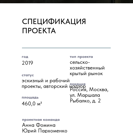
СПЕЦИФИКАЦИЯ
ПРОЕКТА
год
тип проекта
сельско-
2019
хозяйственный
крытый рынок
статус
эскизный и рабочий
локация
проекты, авторский надзор
Россия, Москва,
ул. Маршала
площадь
Рыбалко, д. 2
460,0 м²
проектная команда
Анна Фомина
Юрий Пархоменко